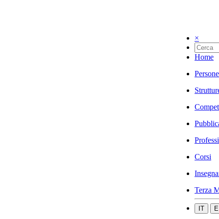
×
Home
Persone
Struttur
Compet
Pubblic
Profess
Corsi
Insegna
Terza M
IT
E