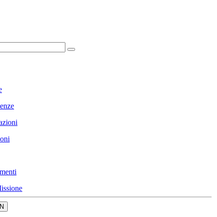
e
enze
azioni
ioni
menti
issione
N