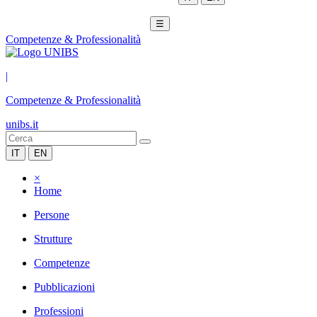
☰
Competenze & Professionalità
|
Competenze & Professionalità
unibs.it
IT
EN
×
Home
Persone
Strutture
Competenze
Pubblicazioni
Professioni