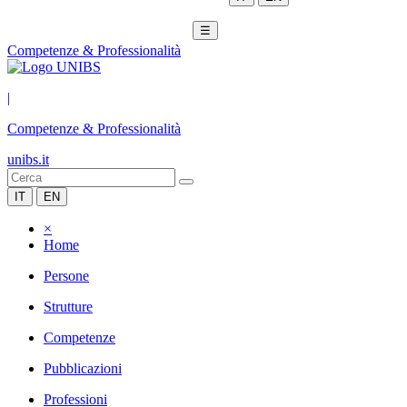
☰
Competenze & Professionalità
|
Competenze & Professionalità
unibs.it
IT
EN
×
Home
Persone
Strutture
Competenze
Pubblicazioni
Professioni