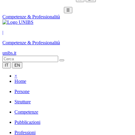
☰
Competenze & Professionalità
|
Competenze & Professionalità
unibs.it
IT
EN
×
Home
Persone
Strutture
Competenze
Pubblicazioni
Professioni