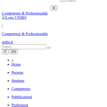
☰
Competenze & Professionalità
|
Competenze & Professionalità
unibs.it
IT
EN
×
Home
Persone
Strutture
Competenze
Pubblicazioni
Professioni