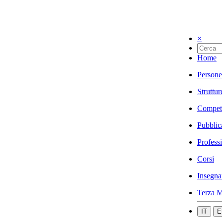
×
Home
Persone
Struttur
Compet
Pubblic
Profess
Corsi
Insegna
Terza M
IT
E