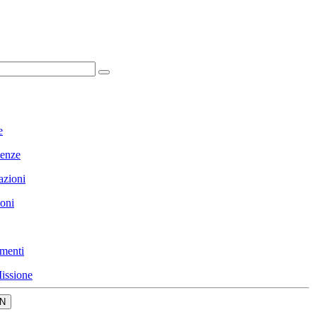
e
enze
azioni
ioni
menti
issione
N