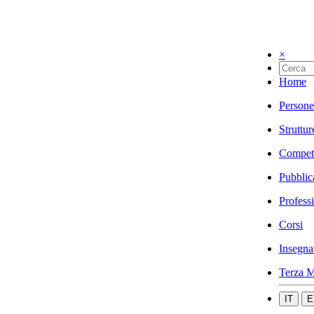
×
Home
Persone
Struttur
Compet
Pubblic
Profess
Corsi
Insegna
Terza M
IT
E