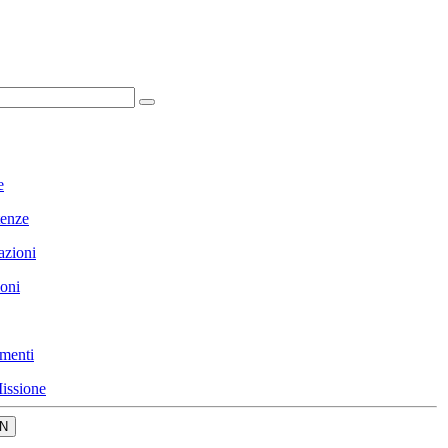
e
enze
azioni
ioni
menti
issione
N