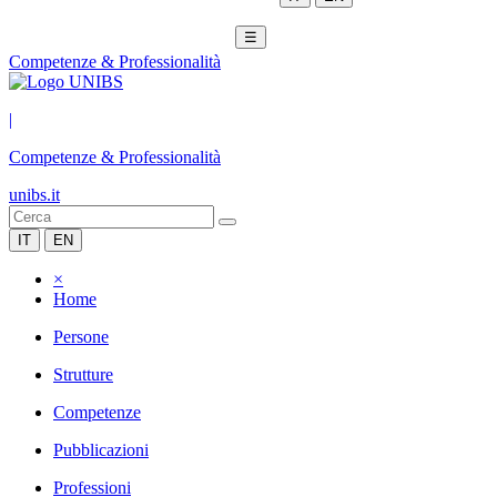
☰
Competenze & Professionalità
|
Competenze & Professionalità
unibs.it
IT
EN
×
Home
Persone
Strutture
Competenze
Pubblicazioni
Professioni