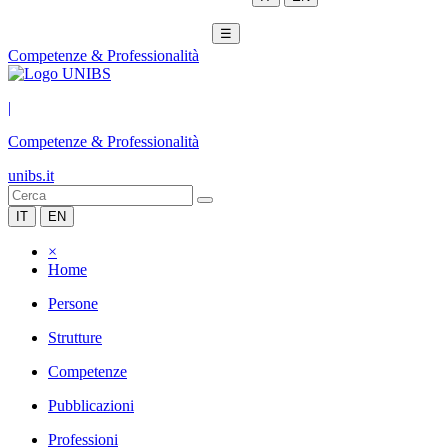
☰
Competenze & Professionalità
|
Competenze & Professionalità
unibs.it
IT
EN
×
Home
Persone
Strutture
Competenze
Pubblicazioni
Professioni