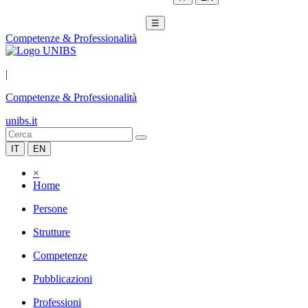
☰
Competenze & Professionalità
|
Competenze & Professionalità
unibs.it
IT
EN
×
Home
Persone
Strutture
Competenze
Pubblicazioni
Professioni