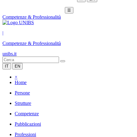
☰
Competenze & Professionalità
|
Competenze & Professionalità
unibs.it
IT
EN
×
Home
Persone
Strutture
Competenze
Pubblicazioni
Professioni