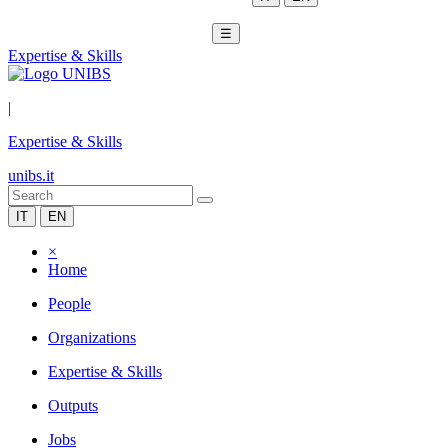
☰
Expertise & Skills
|
Expertise & Skills
unibs.it
IT
EN
×
Home
People
Organizations
Expertise & Skills
Outputs
Jobs