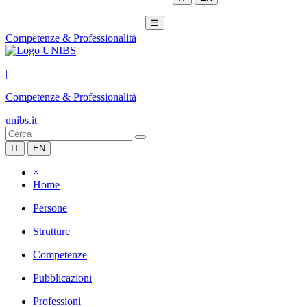
☰
Competenze & Professionalità
|
Competenze & Professionalità
unibs.it
IT
EN
×
Home
Persone
Strutture
Competenze
Pubblicazioni
Professioni