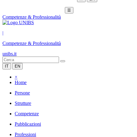
☰
Competenze & Professionalità
|
Competenze & Professionalità
unibs.it
IT
EN
×
Home
Persone
Strutture
Competenze
Pubblicazioni
Professioni