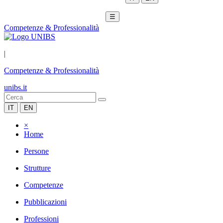
☰
Competenze & Professionalità
|
Competenze & Professionalità
unibs.it
IT
EN
×
Home
Persone
Strutture
Competenze
Pubblicazioni
Professioni