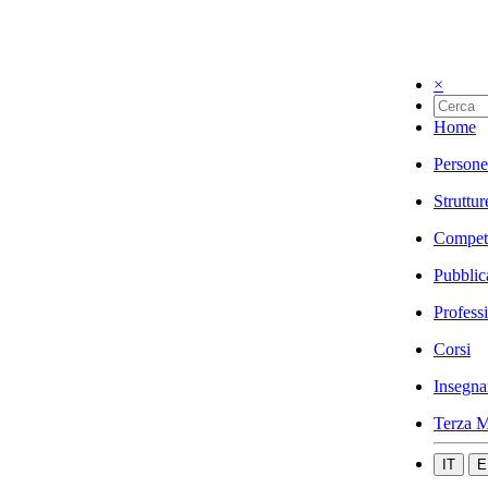
×
Home
Persone
Struttur
Compet
Pubblic
Profess
Corsi
Insegna
Terza M
IT
E