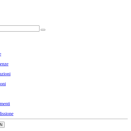
e
enze
azioni
ioni
menti
issione
N