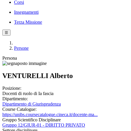
Corsi
Insegnamenti
Terza Missione
☰
Persone
Persona
VENTURELLI Alberto
Posizione:
Docenti di ruolo di Ia fascia
Dipartimento:
Dipartimento di Giurisprudenza
Course Catalogue:
https://unibs.coursecatalogue.cineca.it/docente-ma...
Gruppo Scientifico Disciplinare
Gruppo 12/GIUR-01 - DIRITTO PRIVATO
Settore disciplinare