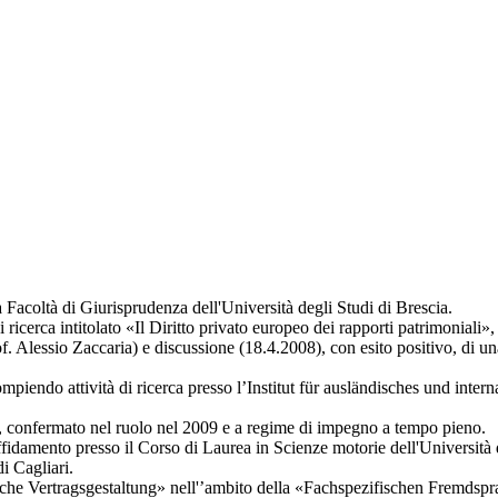
Facoltà di Giurisprudenza dell'Università degli Studi di Brescia.
ricerca intitolato «Il Diritto privato europeo dei rapporti patrimoniali
Alessio Zaccaria) e discussione (18.4.2008), con esito positivo, di una te
iendo attività di ricerca presso l’Institut für ausländisches und interna
ia, confermato nel ruolo nel 2009 e a regime di impegno a tempo pieno.
idamento presso il Corso di Laurea in Scienze motorie dell'Università de
i Cagliari.
nische Vertragsgestaltung» nell'’ambito della «Fachspezifischen Fremds