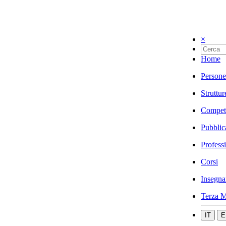
×
Home
Persone
Struttur
Compet
Pubblic
Profess
Corsi
Insegna
Terza M
IT
E