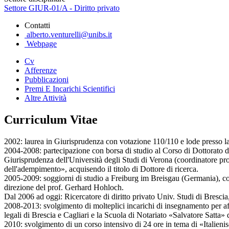
Settore GIUR-01/A - Diritto privato
Contatti
alberto.venturelli@unibs.it
Webpage
Cv
Afferenze
Pubblicazioni
Premi E Incarichi Scientifici
Altre Attività
Curriculum Vitae
2002: laurea in Giurisprudenza con votazione 110/110 e lode presso la 
2004-2008: partecipazione con borsa di studio al Corso di Dottorato di 
Giurisprudenza dell'Università degli Studi di Verona (coordinatore prof. 
dell'adempimento», acquisendo il titolo di Dottore di ricerca.
2005-2009: soggiorni di studio a Freiburg im Breisgau (Germania), comp
direzione del prof. Gerhard Hohloch.
Dal 2006 ad oggi: Ricercatore di diritto privato Univ. Studi di Bresc
2008-2013: svolgimento di molteplici incarichi di insegnamento per aff
legali di Brescia e Cagliari e la Scuola di Notariato «Salvatore Satta» d
2010: svolgimento di un corso intensivo di 24 ore in tema di «Italie