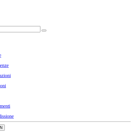
e
enze
azioni
ioni
menti
issione
N