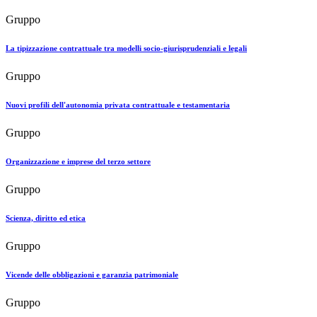
Gruppo
La tipizzazione contrattuale tra modelli socio-giurisprudenziali e legali
Gruppo
Nuovi profili dell'autonomia privata contrattuale e testamentaria
Gruppo
Organizzazione e imprese del terzo settore
Gruppo
Scienza, diritto ed etica
Gruppo
Vicende delle obbligazioni e garanzia patrimoniale
Gruppo