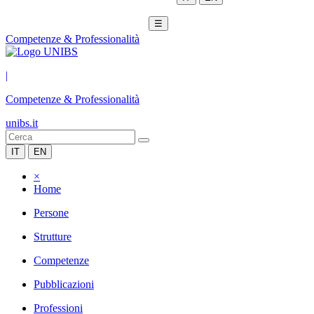
☰
Competenze & Professionalità
|
Competenze & Professionalità
unibs.it
IT
EN
×
Home
Persone
Strutture
Competenze
Pubblicazioni
Professioni