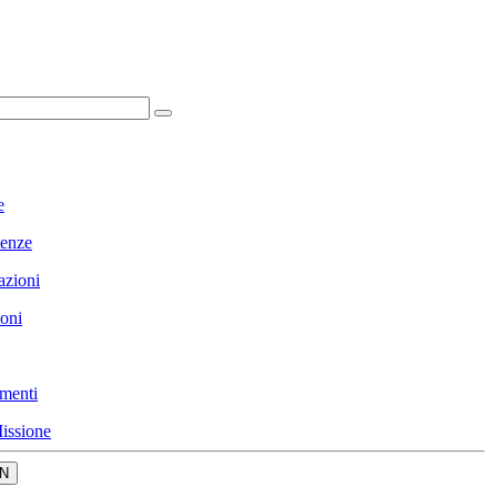
e
enze
azioni
ioni
menti
issione
N