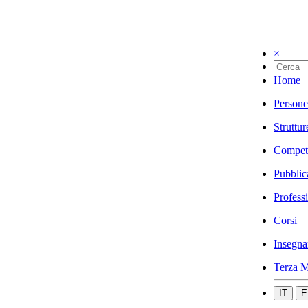
×
Home
Persone
Struttur
Compet
Pubblic
Profess
Corsi
Insegna
Terza M
IT
E