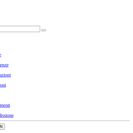
e
enze
azioni
ioni
menti
issione
N