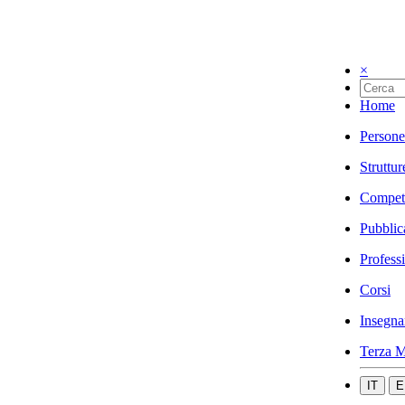
×
Home
Persone
Struttur
Compet
Pubblic
Profess
Corsi
Insegna
Terza M
IT
E