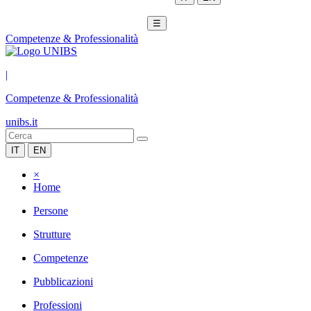
☰
Competenze & Professionalità
|
Competenze & Professionalità
unibs.it
IT
EN
×
Home
Persone
Strutture
Competenze
Pubblicazioni
Professioni