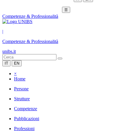
☰
Competenze & Professionalità
|
Competenze & Professionalità
unibs.it
IT
EN
×
Home
Persone
Strutture
Competenze
Pubblicazioni
Professioni