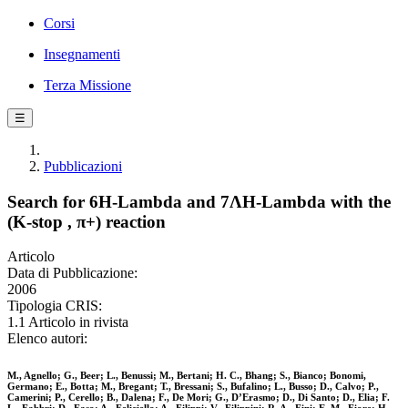
Corsi
Insegnamenti
Terza Missione
☰
Pubblicazioni
Search for 6H-Lambda and 7ΛH-Lambda with the
(K-stop , π+) reaction
Articolo
Data di Pubblicazione:
2006
Tipologia CRIS:
1.1 Articolo in rivista
Elenco autori:
M., Agnello; G., Beer; L., Benussi; M., Bertani; H. C., Bhang; S., Bianco; Bonomi,
Germano; E., Botta; M., Bregant; T., Bressani; S., Bufalino; L., Busso; D., Calvo; P.,
Camerini; P., Cerello; B., Dalena; F., De Mori; G., D’Erasmo; D., Di Santo; D., Elia; F.