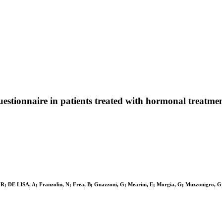
stionnaire in patients treated with hormonal treatme
R; DE LISA, A; Franzolin, N; Frea, B; Guazzoni, G; Mearini, E; Morgia, G; Muzzonigro, G;