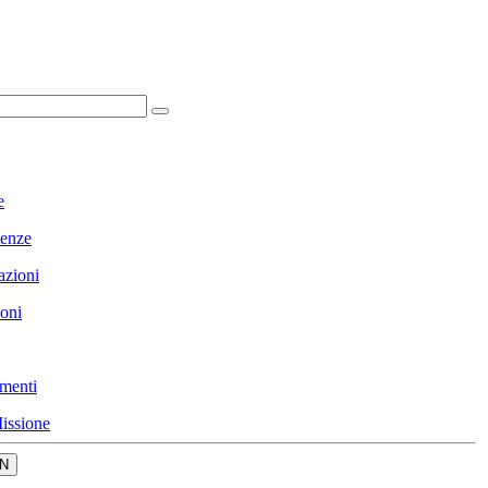
e
enze
azioni
ioni
menti
issione
N