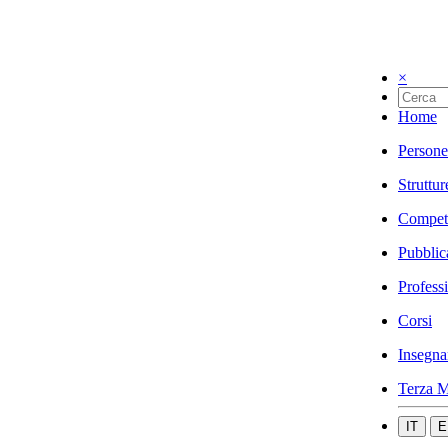
×
Home
Persone
Struttur
Compet
Pubblic
Profess
Corsi
Insegna
Terza M
IT
E