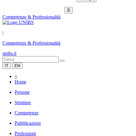
☰
Competenze & Professionalità
|
Competenze & Professionalità
unibs.it
IT
EN
×
Home
Persone
Strutture
Competenze
Pubblicazioni
Professioni