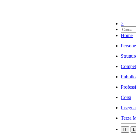
×
Home
Persone
Struttur
Compet
Pubblic
Profess
Corsi
Insegna
Terza M
IT
E