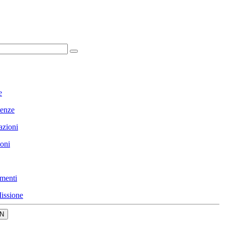
e
enze
azioni
ioni
menti
issione
N