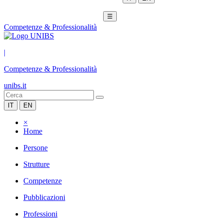
☰
Competenze & Professionalità
|
Competenze & Professionalità
unibs.it
IT
EN
×
Home
Persone
Strutture
Competenze
Pubblicazioni
Professioni