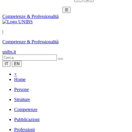
☰
Competenze & Professionalità
|
Competenze & Professionalità
unibs.it
IT
EN
×
Home
Persone
Strutture
Competenze
Pubblicazioni
Professioni