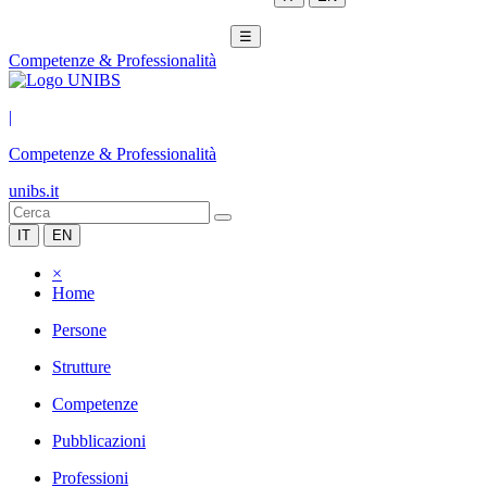
☰
Competenze & Professionalità
|
Competenze & Professionalità
unibs.it
IT
EN
×
Home
Persone
Strutture
Competenze
Pubblicazioni
Professioni