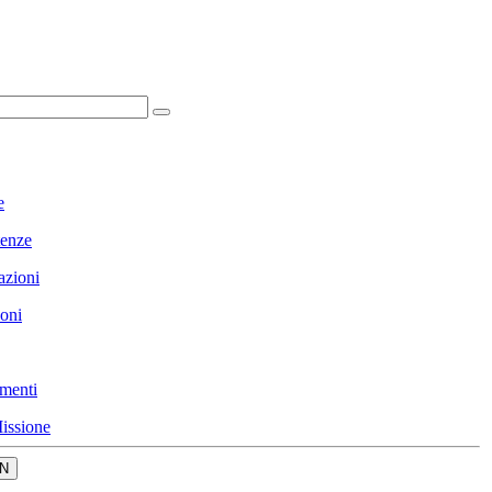
e
enze
azioni
ioni
menti
issione
N