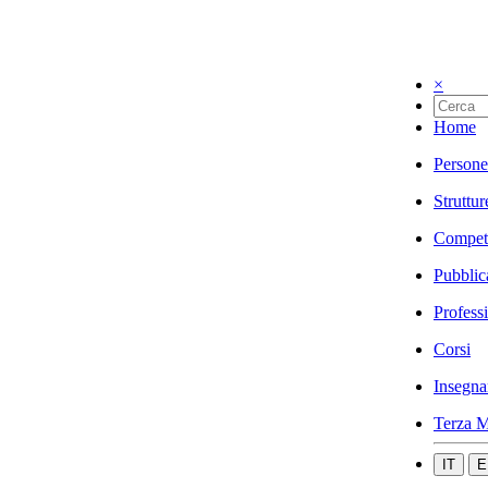
×
Home
Persone
Struttur
Compet
Pubblic
Profess
Corsi
Insegna
Terza M
IT
E