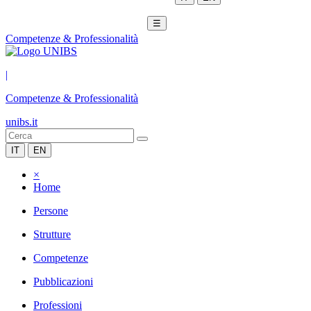
☰
Competenze & Professionalità
|
Competenze & Professionalità
unibs.it
IT
EN
×
Home
Persone
Strutture
Competenze
Pubblicazioni
Professioni