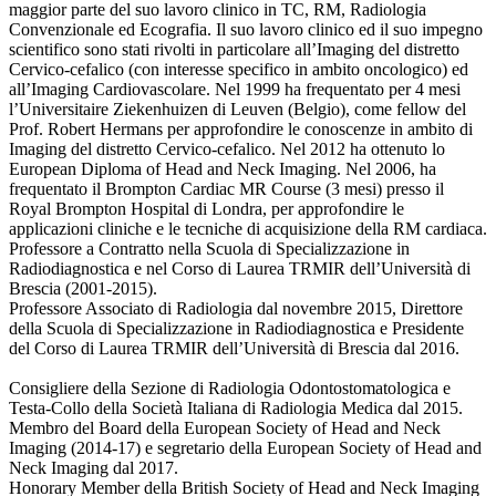
maggior parte del suo lavoro clinico in TC, RM, Radiologia
Convenzionale ed Ecografia. Il suo lavoro clinico ed il suo impegno
scientifico sono stati rivolti in particolare all’Imaging del distretto
Cervico-cefalico (con interesse specifico in ambito oncologico) ed
all’Imaging Cardiovascolare. Nel 1999 ha frequentato per 4 mesi
l’Universitaire Ziekenhuizen di Leuven (Belgio), come fellow del
Prof. Robert Hermans per approfondire le conoscenze in ambito di
Imaging del distretto Cervico-cefalico. Nel 2012 ha ottenuto lo
European Diploma of Head and Neck Imaging. Nel 2006, ha
frequentato il Brompton Cardiac MR Course (3 mesi) presso il
Royal Brompton Hospital di Londra, per approfondire le
applicazioni cliniche e le tecniche di acquisizione della RM cardiaca.
Professore a Contratto nella Scuola di Specializzazione in
Radiodiagnostica e nel Corso di Laurea TRMIR dell’Università di
Brescia (2001-2015).
Professore Associato di Radiologia dal novembre 2015, Direttore
della Scuola di Specializzazione in Radiodiagnostica e Presidente
del Corso di Laurea TRMIR dell’Università di Brescia dal 2016.
Consigliere della Sezione di Radiologia Odontostomatologica e
Testa-Collo della Società Italiana di Radiologia Medica dal 2015.
Membro del Board della European Society of Head and Neck
Imaging (2014-17) e segretario della European Society of Head and
Neck Imaging dal 2017.
Honorary Member della British Society of Head and Neck Imaging