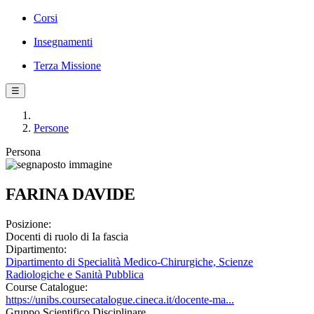
Corsi
Insegnamenti
Terza Missione
☰
Persone
Persona
FARINA DAVIDE
Posizione:
Docenti di ruolo di Ia fascia
Dipartimento:
Dipartimento di Specialità Medico-Chirurgiche, Scienze
Radiologiche e Sanità Pubblica
Course Catalogue:
https://unibs.coursecatalogue.cineca.it/docente-ma...
Gruppo Scientifico Disciplinare