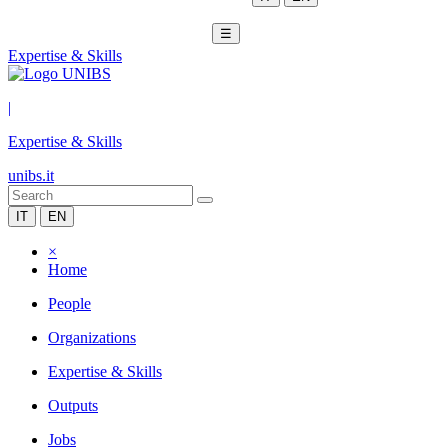
☰
Expertise & Skills
|
Expertise & Skills
unibs.it
IT
EN
×
Home
People
Organizations
Expertise & Skills
Outputs
Jobs