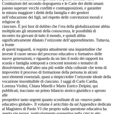
Costituzioni del secondo dopoguerra e le Carte dei diritti umani
paiono superare vecchi conflitti e contrapposizioni, e garantire
in misura maggiore i diritti della famiglia e dei genitori
nell’educazione dei figli, nel rispetto delle convinzioni morali e
religiose di
ciascuno. È poi fuor di dubbio che l’era della globalizzazione abbia
moltiplicato gli strumenti della conoscenza, le possibilità di
incontro tra giovani di tutto il mondo, e quindi abbia
significativamente dilatato l’orizzonte dell’apprendimento. Tuttavia,
a fronte
di questi traguardi, si registra attualmente una inquietudine che
investe il cuore stesso del processo educativo e formativo delle
nuove generazioni, e riguarda da un lato il nodo dei rapporti tra
scuola e famiglia sottoposti a crescenti tensioni o tentativi di
dissolvimento, dall’altro una più sottile sfida culturale che tenta di
impoverire il processo di formazione della persona in alcuni
suoi elementi essenziali, quasi a rimpicciolire l’orizzonte ideale della
vocazione insostituibile di ciascuno. I saggi di Carlo Cardia,
Lorenza Violini, Chiara Minelli e Mario Enrico Delpini, qui
pubblicati, tracciano un primo bilancio storico-giuridico e aprono
alle
prospettive tanto urgenti quanto sconfinate di un «nuovo patto
educativo globale». Il volume è arricchito da un'Appendice dedicata
al Magistero di Paolo VI che proprio sulla questione educativa ha
aperto vie nuove, particolarmente suggestive nella crisi in atto.