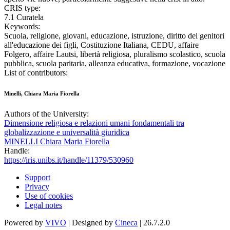
CRIS type:
7.1 Curatela
Keywords:
Scuola, religione, giovani, educazione, istruzione, diritto dei genitori
all'educazione dei figli, Costituzione Italiana, CEDU, affaire
Folgero, affaire Lautsi, libertà religiosa, pluralismo scolastico, scuola
pubblica, scuola paritaria, alleanza educativa, formazione, vocazione
List of contributors:
Minelli, Chiara Maria Fiorella
Authors of the University:
Dimensione religiosa e relazioni umani fondamentali tra
globalizzazione e universalità giuridica
MINELLI Chiara Maria Fiorella
Handle:
https://iris.unibs.it/handle/11379/530960
Support
Privacy
Use of cookies
Legal notes
Powered by
VIVO
| Designed by
Cineca
| 26.7.2.0