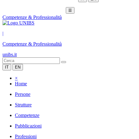
☰
Competenze & Professionalità
|
Competenze & Professionalità
unibs.it
IT
EN
×
Home
Persone
Strutture
Competenze
Pubblicazioni
Professioni