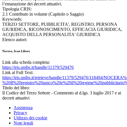
l’emanazione dei decreti attuativi.
Tipologia CRIS:
2.1 Contributo in volume (Capitolo o Saggio)
Keywords:
TERZO SETTORE, PUBBLICITA', REGISTRO, PERSONA
GIURIDICA, RICONOSCIMENTO, EFFICACIA GIURIDICA,
ACQUISTO DELLA PERSONALITA' GIURIDICA
Elenco autori:
Nocera, Ivan Libero
Link alla scheda completa:
https://iris.unibs.it/handle/11379/529476
Link al Full Text:
https://iris.unibs.it/retrieve/handle/11379/529476/118494/NOCERA%
%20Il%20registro%20unico%20e%20il%20regime%20pubblicitario%
Titolo del libro:
Il Codice del Terzo Settore - Commento al d.lgs. 3 luglio 2017 e ai
decreti attuativi
Assistenza
Privacy
Utilizzo dei cookie
Note legali