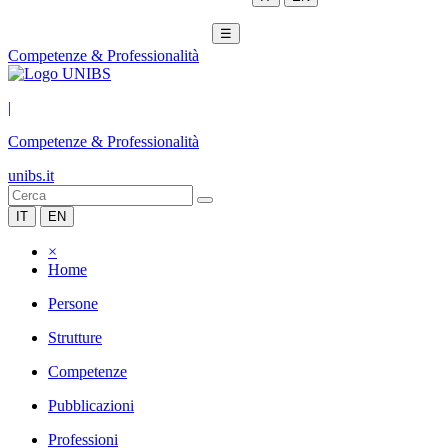
☰
Competenze & Professionalità
|
Competenze & Professionalità
unibs.it
IT
EN
×
Home
Persone
Strutture
Competenze
Pubblicazioni
Professioni