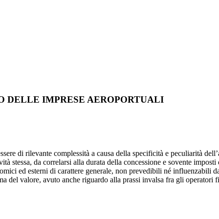
O DELLE IMPRESE AEROPORTUALI
ere di rilevante complessità a causa della specificità e peculiarità dell’a
ività stessa, da correlarsi alla durata della concessione e sovente imposti 
ci ed esterni di carattere generale, non prevedibili né influenzabili da 
tima del valore, avuto anche riguardo alla prassi invalsa fra gli operatori