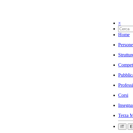
×
Home
Persone
Struttur
Compet
Pubblic
Profess
Corsi
Insegna
Terza M
IT
E