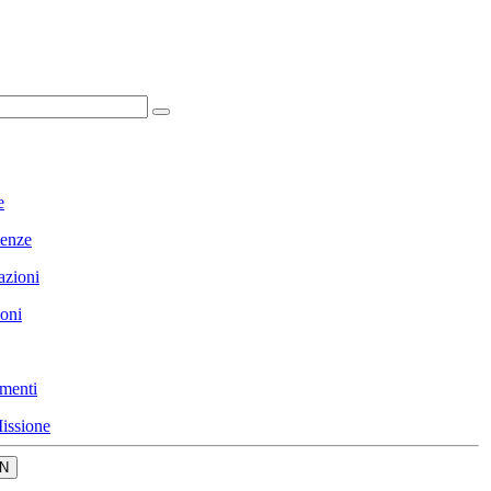
e
enze
azioni
ioni
menti
issione
N