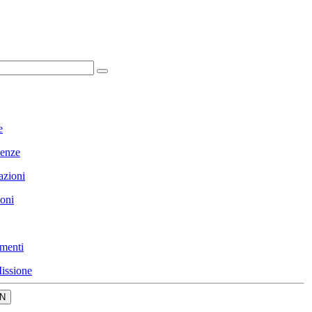
e
enze
azioni
ioni
menti
issione
N