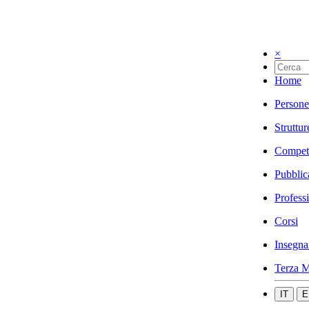
×
Home
Persone
Struttur
Compet
Pubblic
Profess
Corsi
Insegna
Terza M
IT
E