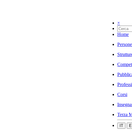
×
Home
Persone
Struttur
Compet
Pubblic
Profess
Corsi
Insegna
Terza M
IT
E