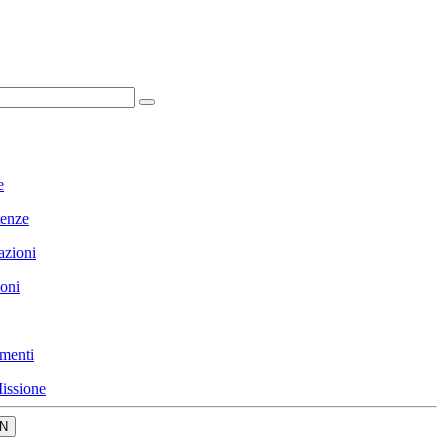
e
enze
azioni
ioni
menti
issione
N