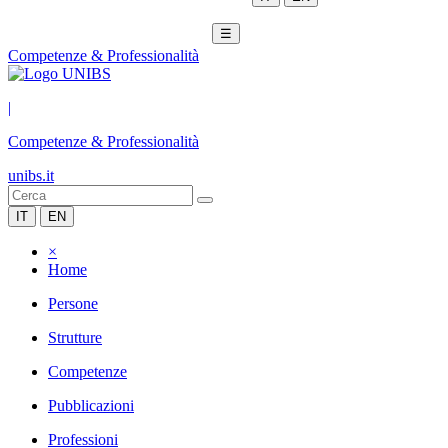
☰
Competenze & Professionalità
|
Competenze & Professionalità
unibs.it
IT
EN
×
Home
Persone
Strutture
Competenze
Pubblicazioni
Professioni