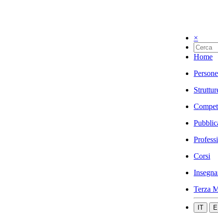
×
Home
Persone
Struttur
Compet
Pubblic
Profess
Corsi
Insegna
Terza M
IT
E