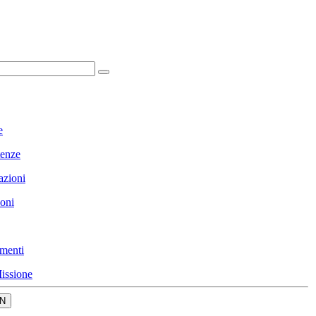
e
enze
azioni
ioni
menti
issione
N