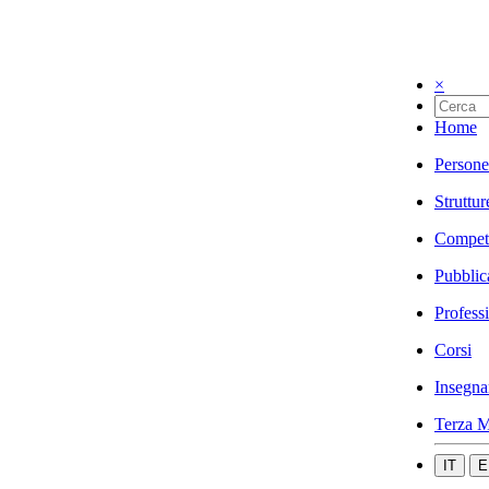
×
Home
Persone
Struttur
Compet
Pubblic
Profess
Corsi
Insegna
Terza M
IT
E