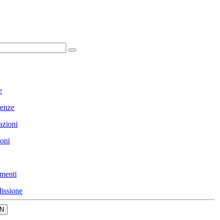
e
enze
azioni
ioni
menti
issione
N