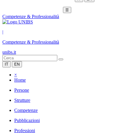
☰
Competenze & Professionalità
|
Competenze & Professionalità
unibs.it
IT
EN
×
Home
Persone
Strutture
Competenze
Pubblicazioni
Professioni