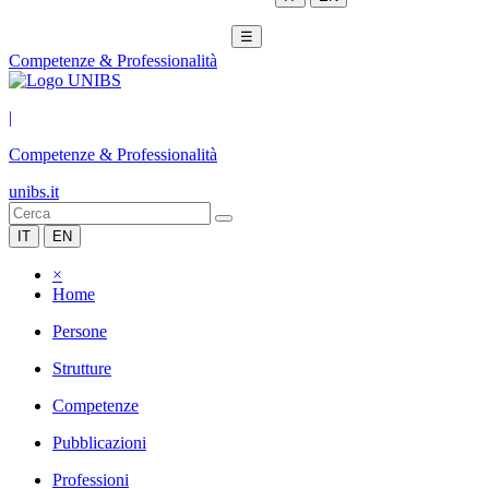
☰
Competenze & Professionalità
|
Competenze & Professionalità
unibs.it
IT
EN
×
Home
Persone
Strutture
Competenze
Pubblicazioni
Professioni