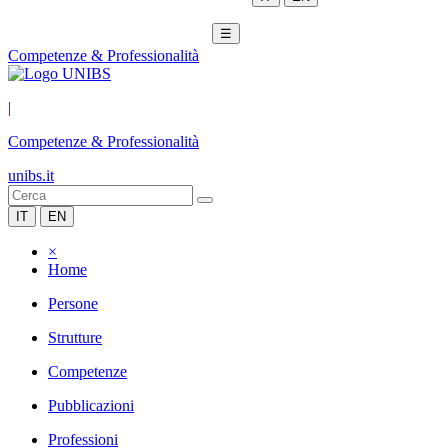
☰
Competenze & Professionalità
|
Competenze & Professionalità
unibs.it
IT
EN
×
Home
Persone
Strutture
Competenze
Pubblicazioni
Professioni