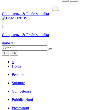
☰
Competenze & Professionalità
|
Competenze & Professionalità
unibs.it
IT
EN
×
Home
Persone
Strutture
Competenze
Pubblicazioni
Professioni