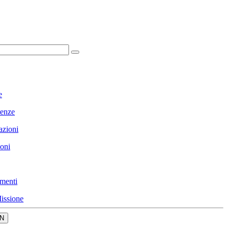
e
enze
azioni
ioni
menti
issione
N