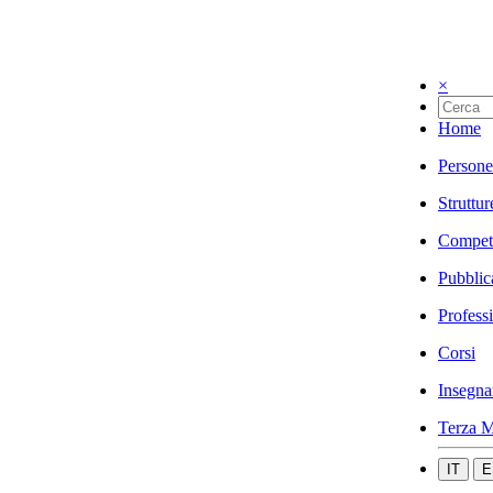
×
Home
Persone
Struttur
Compet
Pubblic
Profess
Corsi
Insegna
Terza M
IT
E