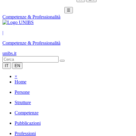
☰
Competenze & Professionalità
|
Competenze & Professionalità
unibs.it
IT
EN
×
Home
Persone
Strutture
Competenze
Pubblicazioni
Professioni