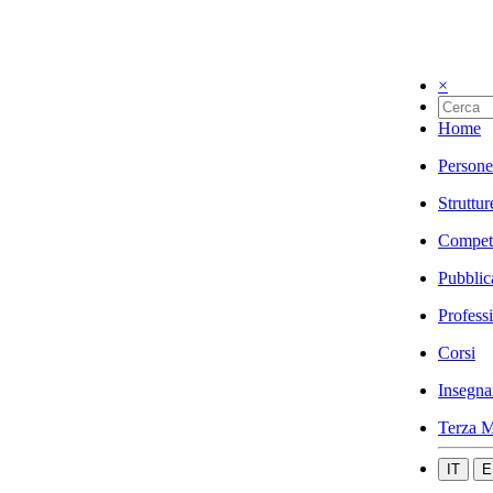
×
Home
Persone
Struttur
Compet
Pubblic
Profess
Corsi
Insegna
Terza M
IT
E