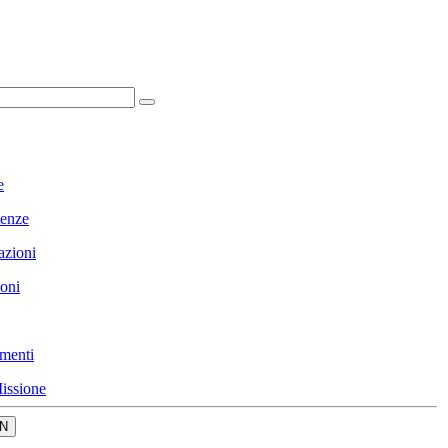
e
enze
azioni
ioni
menti
issione
N