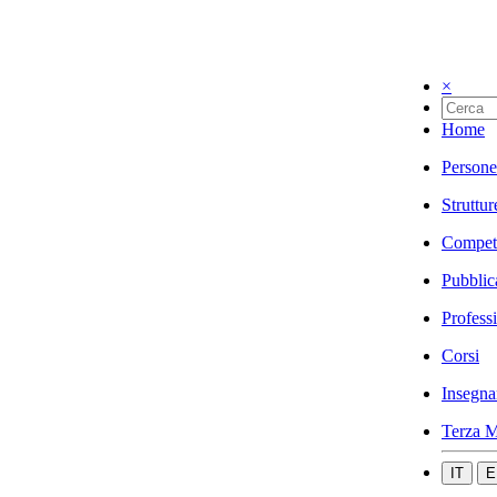
×
Home
Persone
Struttur
Compet
Pubblic
Profess
Corsi
Insegna
Terza M
IT
E