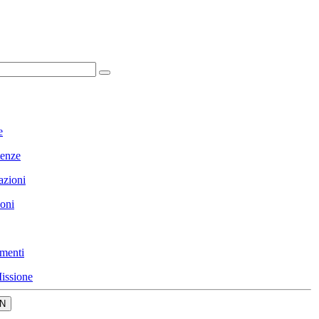
e
enze
azioni
ioni
menti
issione
N