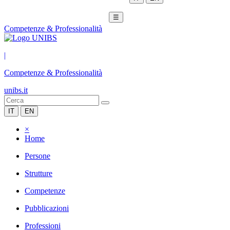
☰
Competenze & Professionalità
|
Competenze & Professionalità
unibs.it
IT
EN
×
Home
Persone
Strutture
Competenze
Pubblicazioni
Professioni