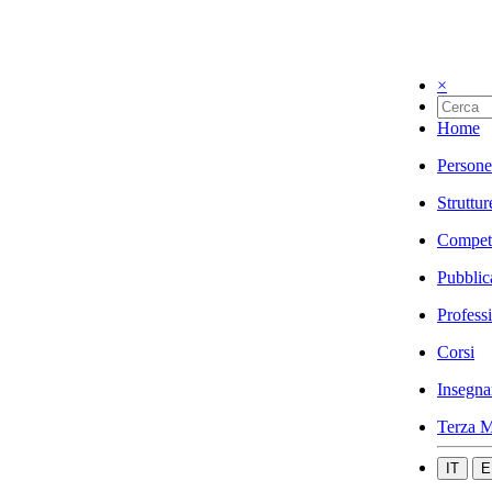
×
Home
Persone
Struttur
Compet
Pubblic
Profess
Corsi
Insegna
Terza M
IT
E