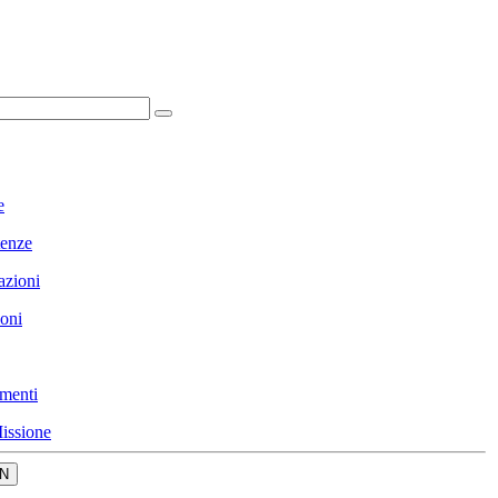
e
enze
azioni
ioni
menti
issione
N