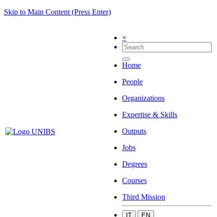
Skip to Main Content (Press Enter)
×
Home
People
Organizations
Expertise & Skills
Outputs
Jobs
Degrees
Courses
Third Mission
IT
EN