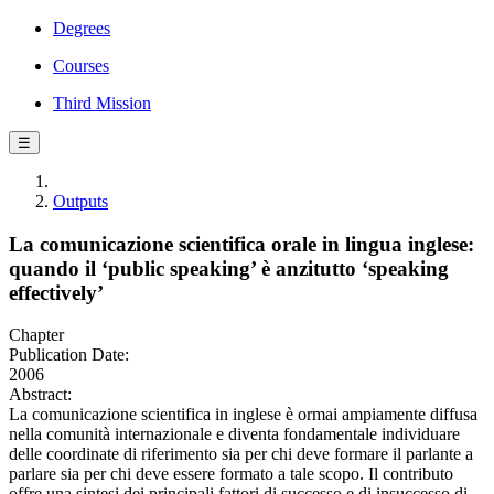
Degrees
Courses
Third Mission
☰
Outputs
La comunicazione scientifica orale in lingua inglese:
quando il ‘public speaking’ è anzitutto ‘speaking
effectively’
Chapter
Publication Date:
2006
Abstract:
La comunicazione scientifica in inglese è ormai ampiamente diffusa
nella comunità internazionale e diventa fondamentale individuare
delle coordinate di riferimento sia per chi deve formare il parlante a
parlare sia per chi deve essere formato a tale scopo. Il contributo
offre una sintesi dei principali fattori di successo e di insuccesso di