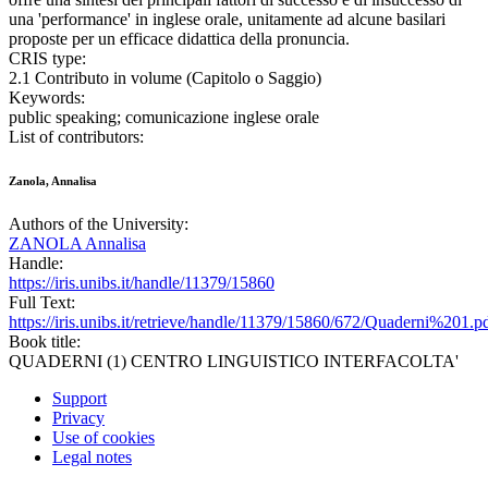
una 'performance' in inglese orale, unitamente ad alcune basilari
proposte per un efficace didattica della pronuncia.
CRIS type:
2.1 Contributo in volume (Capitolo o Saggio)
Keywords:
public speaking; comunicazione inglese orale
List of contributors:
Zanola, Annalisa
Authors of the University:
ZANOLA Annalisa
Handle:
https://iris.unibs.it/handle/11379/15860
Full Text:
https://iris.unibs.it/retrieve/handle/11379/15860/672/Quaderni%201.p
Book title:
QUADERNI (1) CENTRO LINGUISTICO INTERFACOLTA'
Support
Privacy
Use of cookies
Legal notes