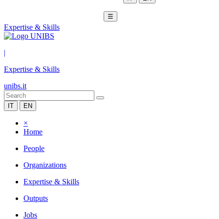
☰
Expertise & Skills
|
Expertise & Skills
unibs.it
IT
EN
×
Home
People
Organizations
Expertise & Skills
Outputs
Jobs